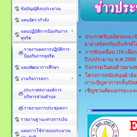
ข้อบัญญัติงบประมาณ
แผนอัตรากำลัง
แผนปฏิบัติการป้องกันการ
ประกาศรับสมัครอถล.เข
ทุจริต
อาสาสมัครท้องถิ่นรักษ์
รายงานผลการปฏิบัติการ
การขับเคลื่อน ITA เพื
ป้องกันการทุจริต
ปีงบประมาณ พ.ศ.2569
กิจกรรมวันต่อต้านยาเส
แผนพัฒนาการศึกษา
โครงการสนับสนุนผ้าอ้อมผ
งานกิจการสภา
ภาวะปัญหาการกลั้นปัสส
ประกาศสภาองค์การ
เชิญชวนคัดแยกขยะและน
บริหารส่วนตำบล
รายงานการประชุมสภา
รายงานฐานะทางการเงิน
แผนการใช้จ่ายงบประมาณ